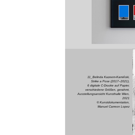
11_Belinda Kazeem-Kamiński,
Strike a Pose (2017–2021),
6 digitale C-Drucke auf Papier,
verschiedene Größen, gerahmt,
Ausstellungsansicht Kunsthalle Wien,
2021
© Kunstdokumentation,
Manuel Carreon Lopez