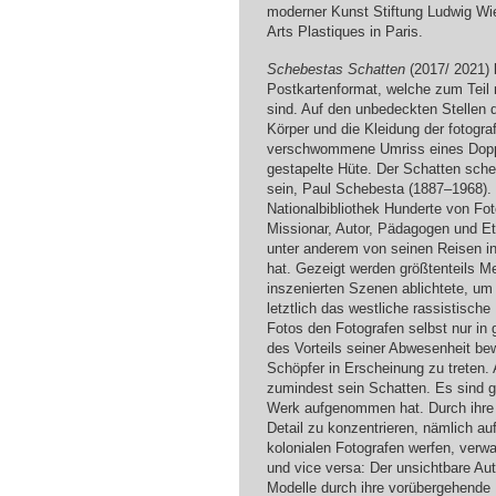
moderner Kunst Stiftung Ludwig W
Arts Plastiques in Paris.
Schebestas Schatten
(2017/ 2021) 
Postkartenformat, welche zum Teil 
sind. Auf den unbedeckten Stellen de
Körper und die Kleidung der fotogra
verschwommene Umriss eines Doppel
gestapelte Hüte. Der Schatten sche
sein, Paul Schebesta (1887–1968). 
Nationalbibliothek Hunderte von Fot
Missionar, Autor, Pädagogen und Et
unter anderem von seinen Reisen i
hat. Gezeigt werden größtenteils M
inszenierten Szenen ablichtete, um 
letztlich das westliche rassistische
Fotos den Fotografen selbst nur in
des Vorteils seiner Abwesenheit bew
Schöpfer in Erscheinung zu treten. 
zumindest sein Schatten. Es sind g
Werk aufgenommen hat. Durch ihre E
Detail zu konzentrieren, nämlich au
kolonialen Fotografen werfen, verwa
und vice versa: Der unsichtbare Aut
Modelle durch ihre vorübergehende 