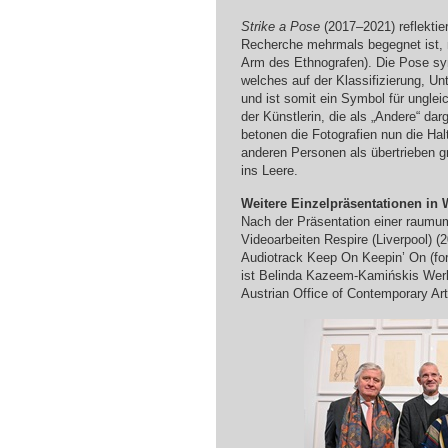
Strike a Pose
(2017–2021) reflektier
Recherche mehrmals begegnet ist, 
Arm des Ethnografen). Die Pose sym
welches auf der Klassifizierung, U
und ist somit ein Symbol für ungle
der Künstlerin, die als „Andere“ da
betonen die Fotografien nun die Ha
anderen Personen als übertrieben gr
ins Leere.
Weitere Einzelpräsentationen in 
Nach der Präsentation einer raumu
Videoarbeiten Respire (Liverpool) 
Audiotrack Keep On Keepin’ On (for 
ist Belinda Kazeem-Kamińskis Werk 
Austrian Office of Contemporary Ar