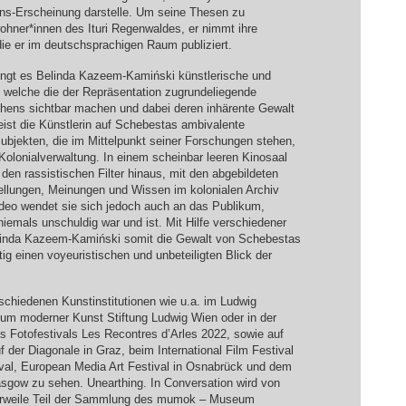
ons-Erscheinung darstelle. Um seine Thesen zu
wohner*innen des Ituri Regenwaldes, er nimmt ihre
ie er im deutschsprachigen Raum publiziert.
ingt es Belinda Kazeem-Kamiński künstlerische und
 welche die der Repräsentation zugrundeliegende
Sehens sichtbar machen und dabei deren inhärente Gewalt
ist die Künstlerin auf Schebestas ambivalente
bjekten, die im Mittelpunkt seiner Forschungen stehen,
Kolonialverwaltung. In einem scheinbar leeren Kinosaal
r den rassistischen Filter hinaus, mit den abgebildeten
ellungen, Meinungen und Wissen im kolonialen Archiv
ideo wendet sie sich jedoch auch an das Publikum,
iemals unschuldig war und ist. Mit Hilfe verschiedener
Belinda Kazeem-Kamiński somit die Gewalt von Schebestas
tig einen voyeuristischen und unbeteiligten Blick der
rschiedenen Kunstinstitutionen wie u.a. im Ludwig
 moderner Kunst Stiftung Ludwig Wien oder in der
 Fotofestivals Les Recontres d’Arles 2022, sowie auf
uf der Diagonale in Graz, beim International Film Festival
val, European Media Art Festival in Osnabrück und dem
lasgow zu sehen. Unearthing. In Conversation wird von
ttlerweile Teil der Sammlung des mumok – Museum