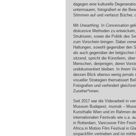
dagegen eine kulturelle Degenerati
untermauern, fotografiert er die Be
Stimmen auf und verfasst Bücher, d
Mit
Unearthing. In Conversation
gel
diskursive Methoden zu entwickeln,
Strukturen, sowie die Politik des 
zum Vorschein bringen. Dabei verwe
Haltungen, sowohl gegenüber den Su
als auch gegenüber der belgischen 
sitzend, spricht die Künstlerin, übe
Menschen, denjenigen, deren Vorst
undokumentiert bleiben. In ihrem V
dessen Blick ebenso wenig jemals n
visueller Strategien thematisiert 
Fotografien und verhindert gleichzei
Zuseher*innen.
Seit 2017 war die Videoarbeit in ve
Museum Budapest, mumok – Museum
Kunsthalle Wien und im Rahmen des
internationalen Festivals wie u.a. a
in Rotterdam, Vancouver Film Festi
Africa in Motion Film Festival in G
sixpackfilm vertrieben und ist mi