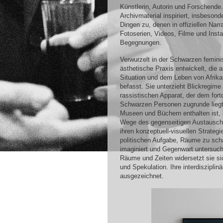
Künstlerin, Autorin und Forschende.
Archivmaterial inspiriert, insbeso
Dingen zu, denen in offiziellen Nar
Fotoserien, Videos, Filme und Inst
Begegnungen.
Verwurzelt in der Schwarzen femin
ästhetische Praxis entwickelt, die a
Situation und dem Leben von Afrika
befasst. Sie unterzieht Blickregime 
rassistischen Apparat, der dem fo
Schwarzen Personen zugrunde liegt.
Museen und Büchern enthalten ist, 
Wege des gegenseitigen Austauschs
ihren konzeptuell-visuellen Strategi
politischen Aufgabe, Räume zu scha
imaginiert und Gegenwart untersuch
Räume und Zeiten widersetzt sie s
und Spekulation. Ihre interdisziplin
ausgezeichnet.