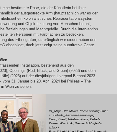
t eine bestimmte Pose, die der Künstlerin bei ihrer
nämlich der ausgestreckte Arm (hauptsächlich war es der
bolisiert ein kolonialistisches Repräsentationssystem,
nterwerfung und Objektifizierung von Menschen beruht,
iche Beziehungen und Machtgefälle. Durch die Intervention
rgestellten Personen mit Farbflächen zu bedecken,
ltung des Ethnografen; ursprünglich war dieser neben den
oß abgebildet, doch jetzt zeigt seine autoritative Geste
Wien
mfassenden Installation, bestehend aus den
(2023), Openings (Red, Black, and Green) (2023) und dem
Nile) (2023) auf der diesjährigen Liverpool Biennal 2023
vom 31. Januar bis 20. April 2024 bei Phileas – The
t in Wien zu sehen.
01_Msgr. Otto Mauer Preisverleihung 2023
an Belinda_Kazeem-Kamiński.jpg
Georg Prantl, Nikolaus Krasa, Belinda
Kazeem-Kaminski, Gustav Schörghofer
(v.l.n.r.)
Foto: © kathbild.at / Franz Josef Rupprecht