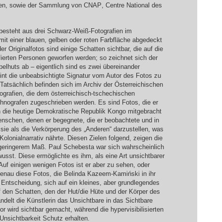
ien, sowie der Sammlung von
CNAP
, Centre National des
besteht aus drei Schwarz-Weiß-Fotografien im
mit einer blauen, gelben oder roten Farbfläche abgedeckt
r Originalfotos sind einige Schatten sichtbar, die auf die
fierten Personen geworfen werden; so zeichnet sich der
huts ab – eigentlich sind es zwei übereinander
int die unbeabsichtigte Signatur vom Autor des Fotos zu
Tatsächlich befinden sich im Archiv der Österreichischen
ografien, die dem österreichisch-tschechischen
hnografen zugeschrieben werden. Es sind Fotos, die er
n die heutige Demokratische Republik Kongo mitgebracht
enschen, denen er begegnete, die er beobachtete und in
sie als die Verkörperung des „Anderen“ darzustellen, was
 Kolonialnarrativ nährte. Diesen Zielen folgend, zeigen die
 geringerem Maß. Paul Schebesta war sich wahrscheinlich
usst. Diese ermöglichte es ihm, als eine Art unsichtbarer
Auf einigen wenigen Fotos ist er aber zu sehen, oder
enau diese Fotos, die Belinda Kazeem-Kamiński in ihr
ntscheidung, sich auf ein kleines, aber grundlegendes
f den Schatten, den der Hut/die Hüte und der Körper des
ndelt die Künstlerin das Unsichtbare in das Sichtbare
or wird sichtbar gemacht, während die hypervisibilisierten
Unsichtbarkeit Schutz erhalten.