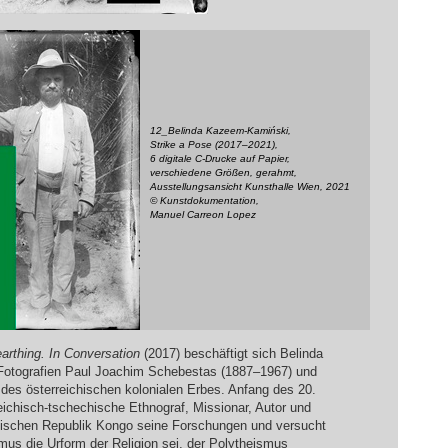
12_Belinda Kazeem-Kamiński,
Strike a Pose (2017–2021),
6 digitale C-Drucke auf Papier,
verschiedene Größen, gerahmt,
Ausstellungsansicht Kunsthalle Wien, 2021
© Kunstdokumentation,
Manuel Carreon Lopez
arthing. In Conversation
(2017) beschäftigt sich Belinda
Fotografien Paul Joachim Schebestas (1887–1967) und
 des österreichischen kolonialen Erbes. Anfang des 20.
eichisch-tschechische Ethnograf, Missionar, Autor und
ischen Republik Kongo seine Forschungen und versucht
us die Urform der Religion sei, der Polytheismus