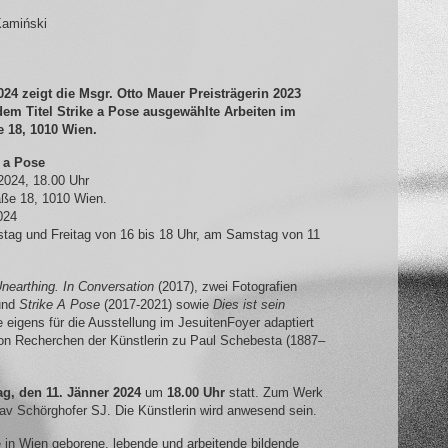
Kamiński
24 zeigt die Msgr. Otto Mauer Preisträgerin 2023
em Titel Strike a Pose ausgewählte Arbeiten im
e 18, 1010 Wien.
 a Pose
2024, 18.00 Uhr
aße 18, 1010 Wien.
024
tag und Freitag von 16 bis 18 Uhr, am Samstag von 11
nearthing. In Conversation
(2017), zwei Fotografien
und
Strike A Pose
(2017-2021) sowie
Dies ist sein
e eigens für die Ausstellung im JesuitenFoyer adaptiert
von Recherchen der Künstlerin zu Paul Schebesta (1887–
g, den 11. Jänner 2024
um
18.00 Uhr
statt. Zum Werk
tav Schörghofer SJ. Die Künstlerin wird anwesend sein.
e in Wien geborene, lebende und arbeitende bildende