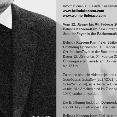
Informationen zu Belinda Kazeem-
www.belindakazeem.com
www.wonnerthdejaco.com
Vom 12. Jänner bis 04. Februar 20
Belinda Kazeem-Kamiński unter d
JesuitenFoyer in der Bäckerstraß
Belinda Kazeem-Kamiński. Strike
Eröffnung
Donnerstag, 11. Jänner 
Ort
JesuitenFoyer in der Bäckerstr
Dauer
12. Jänner bis 04. Februar 2
Öffnungszeiten
jeweils am Donners
bis 13 Uhr
Zu sehen sind die Videoprojektion
U
Schebestas Schatten
(2017/2021) 
Schatten
(2024), eine Textarbeit, di
wurde. Alle Arbeiten sind im Zuge 
1967) erarbeitet worden.
Die
Eröffnung
findet am
Donnersta
spricht Juryvorsitzender Pater Gus
Belinda Kazeem-Kamiński
ist ein