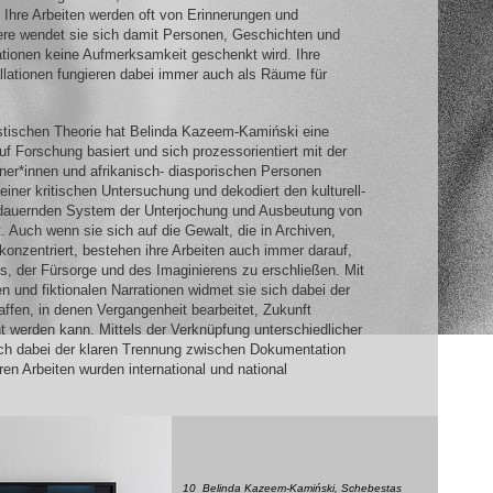
 Ihre Arbeiten werden oft von Erinnerungen und
ndere wendet sie sich damit Personen, Geschichten und
rationen keine Aufmerksamkeit geschenkt wird. Ihre
allationen fungieren dabei immer auch als Räume für
istischen Theorie hat Belinda Kazeem-Kamiński eine
uf Forschung basiert und sich prozessorientiert mit der
ner*innen und afrikanisch- diasporischen Personen
einer kritischen Untersuchung und dekodiert den kulturell-
rtdauernden System der Unterjochung und Ausbeutung von
 Auch wenn sie sich auf die Gewalt, die in Archiven,
konzentriert, bestehen ihre Arbeiten auch immer darauf,
, der Fürsorge und des Imaginierens zu erschließen. Mit
en und fiktionalen Narrationen widmet sie sich dabei der
ffen, in denen Vergangenheit bearbeitet, Zukunft
t werden kann. Mittels der Verknüpfung unterschiedlicher
ich dabei der klaren Trennung zwischen Dokumentation
ären Arbeiten wurden international und national
10_Belinda Kazeem-Kamiński, Schebestas