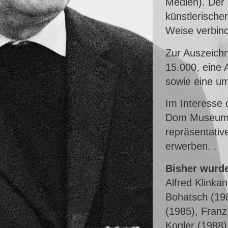
Medien). Der 
künstlerische
Weise verbind
Zur Auszeichn
15.000, eine 
sowie eine um
Im Interesse
Dom Museum W
repräsentative
erwerben. .
Bisher wurde
Alfred Klinka
Bohatsch (19
(1985), Franz
Kogler (1988)