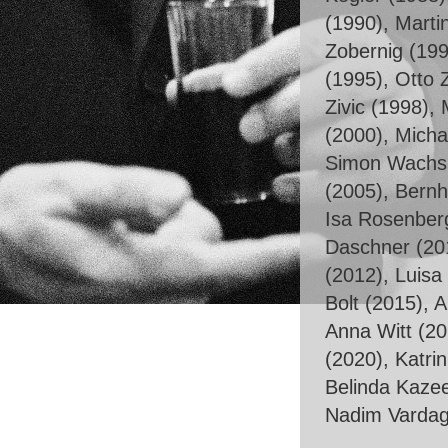
(1990), Marti
Zobernig (199
(1995), Otto 
Zivic (1998),
(2000), Micha
Simon Wachsm
(2005), Bernh
Isa Rosenberg
Daschner (20
(2012), Luisa
Bolt (2015), 
Anna Witt (20
(2020), Katri
Belinda Kazee
Nadim Vardag