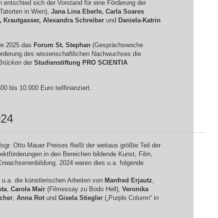
 entschied sich der Vorstand für eine Förderung der
Tatorten in Wien),
Jana Lina Eberle, Carla Soares
a, Krautgasser, Alexandra Schreiber
und
Daniela-Katrin
de 2025 das
Forum St. Stephan
(Gesprächswoche
Förderung des wissenschaftlichen Nachwuchses die
Brücken
der
Studienstiftung
PRO
SCIENTIA
0 bis 10.000 Euro teilfinanziert.
024
gr. Otto Mauer Preises fließt der weitaus größte Teil der
jektförderungen in den Bereichen bildende Kunst, Film,
Erwachsenenbildung. 2024 waren dies u.a. folgende
 u.a. die künstlerischen Arbeiten von
Manfred Erjautz
,
sta
,
Carola Mair
(Filmessay zu Bodo Hell),
Veronika
cher
,
Anna Rot
und
Gisela Stiegler
(„Purple Column“ in