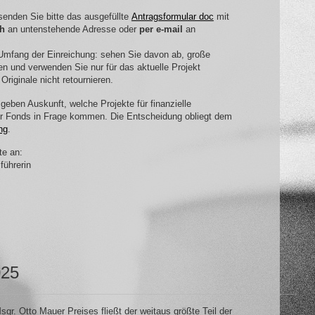
senden Sie bitte das ausgefüllte
Antragsformular doc
mit
ch
an untenstehende Adresse oder
per e-mail
an
Umfang der Einreichung: sehen Sie davon ab, große
n und verwenden Sie nur für das aktuelle Projekt
Originale nicht retournieren.
 geben Auskunft, welche Projekte für finanzielle
r Fonds in Frage kommen. Die Entscheidung obliegt dem
ng
.
te an:
ührerin
025
gr. Otto Mauer Preises fließt der weitaus größte Teil der