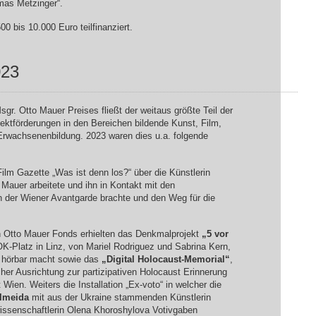
omas Metzinger“.
0 bis 10.000 Euro teilfinanziert.
023
gr. Otto Mauer Preises fließt der weitaus größte Teil der
jektförderungen in den Bereichen bildende Kunst, Film,
Erwachsenenbildung. 2023 waren dies u.a. folgende
ilm Gazette „Was ist denn los?“ über die Künstlerin
o Mauer arbeitete und ihn in Kontakt mit den
 der Wiener Avantgarde brachte und den Weg für die
n Otto Mauer Fonds erhielten das Denkmalprojekt
„5 vor
-Platz in Linz, von Mariel Rodriguez und Sabrina Kern,
h hörbar macht sowie das
„Digital Holocaust-Memorial“
,
cher Ausrichtung zur partizipativen Holocaust Erinnerung
Wien. Weiters die Installation „Ex-voto“ in welcher die
lmeida
mit aus der Ukraine stammenden Künstlerin
issenschaftlerin Olena Khoroshylova Votivgaben