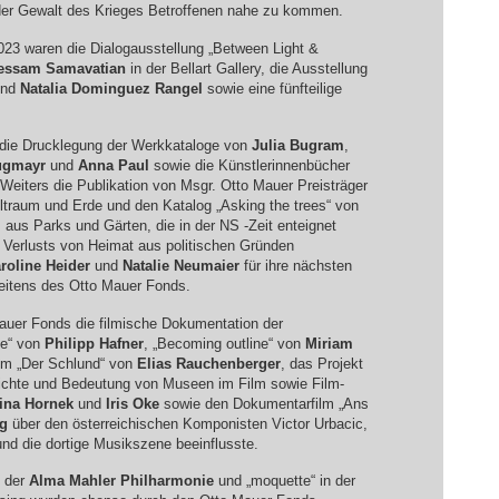
der Gewalt des Krieges Betroffenen nahe zu kommen.
023 waren die Dialogausstellung „Between Light &
essam Samavatian
in der Bellart Gallery, die Ausstellung
nd
Natalia Dominguez Rangel
sowie eine fünfteilige
 die Drucklegung der Werkkataloge von
Julia Bugram
,
ugmayr
und
Anna Paul
sowie die Künstlerinnenbücher
 Weiters die Publikation von Msgr. Otto Mauer Preisträger
traum und Erde und den Katalog „Asking the trees“ von
 aus Parks und Gärten, die in der NS -Zeit enteignet
 Verlusts von Heimat aus politischen Gründen
roline Heider
und
Natalie Neumaier
für ihre nächsten
seitens des Otto Mauer Fonds.
Mauer Fonds die filmische Dokumentation der
le“ von
Philipp Hafner
, „Becoming outline“ von
Miriam
ilm „Der Schlund“ von
Elias Rauchenberger
, das Projekt
hichte und Bedeutung von Museen im Film sowie Film-
ina Hornek
und
Iris Oke
sowie den Dokumentarfilm „Ans
g
über den österreichischen Komponisten Victor Urbacic,
und die dortige Musikszene beeinflusste.
“ der
Alma Mahler Philharmonie
und „moquette“ in der