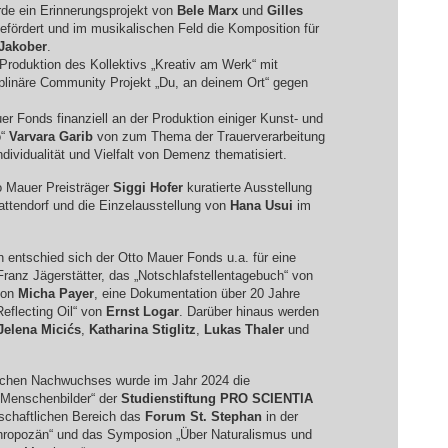
rde ein Erinnerungsprojekt von
Bele Marx
und
Gilles
ördert und im musikalischen Feld die Komposition für
 Jakober
.
Produktion des Kollektivs „Kreativ am Werk“ mit
iplinäre Community Projekt „Du, an deinem Ort“ gegen
uer Fonds finanziell an der Produktion einiger Kunst- und
o“
Varvara Garib
von zum Thema der Trauerverarbeitung
 Individualität und Vielfalt von Demenz thematisiert.
o Mauer Preisträger
Siggi Hofer
kuratierte Ausstellung
tendorf und die Einzelausstellung von
Hana Usui
im
 entschied sich der Otto Mauer Fonds u.a. für eine
ranz Jägerstätter, das „Notschlafstellentagebuch“ von
von
Micha Payer
, eine Dokumentation über 20 Jahre
Reflecting Oil“ von
Ernst Logar
. Darüber hinaus werden
Jelena Micićs
,
Katharina Stiglitz
,
Lukas Thaler
und
lichen Nachwuchses wurde im Jahr 2024 die
„Menschenbilder“ der
Studienstiftung
PRO
SCIENTIA
nschaftlichen Bereich das
Forum St. Stephan
in der
hropozän“ und das Symposion „Über Naturalismus und