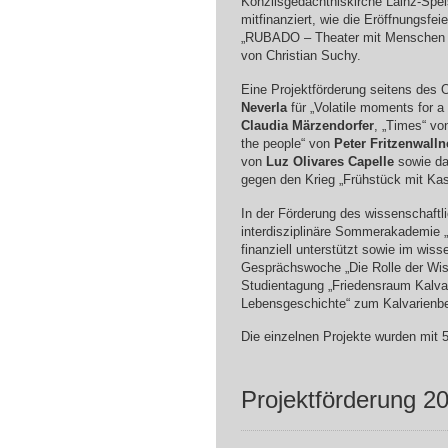
Konzilsgedächtniskirche Lainz-Spe
mitfinanziert, wie die Eröffnungsfei
„RUBADO – Theater mit Menschen 
von Christian Suchy.
Eine Projektförderung seitens des
Neverla
für „Volatile moments for a 
Claudia Märzendorfer
, „Times“ v
the people“ von
Peter Fritzenwalln
von
Luz Olivares Capelle
sowie das
gegen den Krieg „Frühstück mit Kas
In der Förderung des wissenschaft
interdisziplinäre Sommerakademie
finanziell unterstützt sowie im wis
Gesprächswoche „Die Rolle der Wis
Studientagung „Friedensraum Kalva
Lebensgeschichte“ zum Kalvarienber
Die einzelnen Projekte wurden mit 50
Projektförderung 2