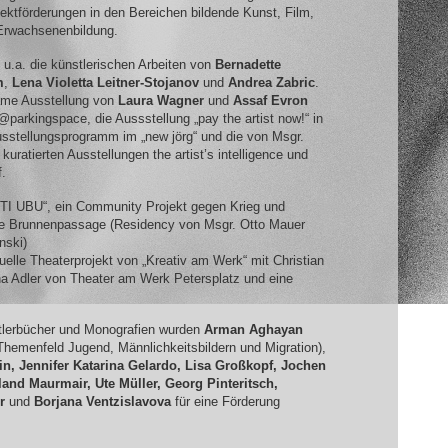
jektförderungen in den Bereichen bildende Kunst, Film,
Erwachsenenbildung.
 u.a. die künstlerischen Arbeiten von
Bernadette
m
,
Lena Violetta Leitner-Stojanov
und
Andrea Zabric
.
ame Ausstellung von
Laura Wagner
und
Assaf Evron
 @parkingspace, die Aussstellung „pay the artist now!“ in
sstellungsprogramm im „new jörg“ und die von Msgr.
kuratierten Ausstellungen the artist’s intelligence und
.
TI
UBU
“, ein Community Projekt gegen Krieg und
ie Brunnenpassage (Residency von Msgr. Otto Mauer
nski)
tuelle Theaterprojekt von „Kreativ am Werk“ mit Christian
na Adler von Theater am Werk Petersplatz und eine
stlerbücher und Monografien wurden
Arman Aghayan
Themenfeld Jugend, Männlichkeitsbildern und Migration),
n, Jennifer Katarina Gelardo, Lisa Großkopf, Jochen
land Maurmair, Ute Müller, Georg Pinteritsch,
r
und
Borjana Ventzislavova
für eine Förderung