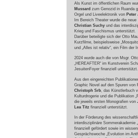
Als Kunst im öffentlichen Raum wu
Mussard
zum Genozid in Ruanda gef
Orgel und Liveelektronik von
Peter
Im Bereich Theater wurde die neue 
Christian Suchy
und das interdisz
Krieg und Faschismus unterstützt.
Darüber beteiligte sich der Otto Ma
Kurzfilme, beispielsweise „Mosquit
und „Alles ist relativ“, ein Film der
2024 wurde auch die von Msgr. Ott
„HEREAFTER“ im Kunstverein Schat
JesuitenFoyer finanziell unterstützt.
Aus den eingereichten Publikationen
Graphic Novel auf den Spuren von F
Christoph Srb
, das Künstlerbuch 
Kulturdrogerie und die Publikation „
die jeweils ersten Monografien von
Lea Titz
finanziell unterstützt.
In der Förderung des wissenschaft
interdisziplinäre Sommerakademie 
finanziell gefördert sowie im wisse
Gesprächswoche „Evolution im Ant