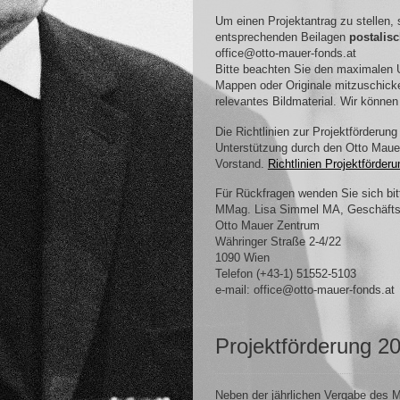
Um einen Projektantrag zu stellen, 
entsprechenden Beilagen
postalis
office@otto-mauer-fonds.at
Bitte beachten Sie den maximalen 
Mappen oder Originale mitzuschicke
relevantes Bildmaterial. Wir können 
Die Richtlinien zur Projektförderung
Unterstützung durch den Otto Maue
Vorstand.
Richtlinien Projektförderu
Für Rückfragen wenden Sie sich bit
MMag. Lisa Simmel MA, Geschäftsf
Otto Mauer Zentrum
Währinger Straße 2-4/22
1090 Wien
Telefon (+43-1) 51552-5103
e-mail: office@otto-mauer-fonds.at
Projektförderung 2
Neben der jährlichen Vergabe des Ms