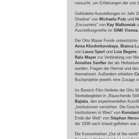
versucht, um Erfahrungen der von 
Geförderte Ausstellungen im Jahr 2
Shadow“ von
Michaela Putz
und
H
„Encounters“ von
Kay Walkowiak
u
Ausstellungsreihe im
SINK
Vienna
.
Der Otto Mauer Fonds unterstützte
Anna Khodorkovskaya
,
Bianca L
von
Laura Sperl
und
Lisa Begere
.
Ralo Mayer
zur Verbindung von Wel
Annelies Senfter
der als Herbarium
wurden, Fragen der Heimat und des
thematisiert. Außerdem erhielten
Ca
Buchprojekte jeweils eine Zusage 
Im Bereich Film förderte der Otto 
Sterbebegleiter:in „Rauschende Stil
Bajtala
, den experimentellen Kurzf
„Institutionen verstehen. Die Gesc
Institutionen in Wien“ von
Konstant
Ende der Welt“ von
Stephan Herzo
der 1938 nach Island geflohen war 
Die Konzertreihen „Out of the world