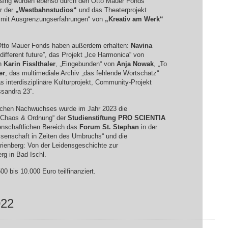
ising wurden ebenso durch den Otto Mauer Fonds
er der
„Westbahnstudios“
und das Theaterprojekt
mit Ausgrenzungserfahrungen“ von
„Kreativ am Werk“
 Otto Mauer Fonds haben außerdem erhalten:
Navina
different future”, das Projekt „Ice Harmonica“ von
on
Karin Fisslthaler
, „Eingebunden“ von
Anja Nowak
, „To
er
, das multimediale Archiv „das fehlende Wortschatz“
 interdisziplinäre Kulturprojekt, Community-Projekt
sandra 23“.
lichen Nachwuchses wurde im Jahr 2023 die
 „Chaos & Ordnung“ der
Studienstiftung
PRO
SCIENTIA
senschaftlichen Bereich das
Forum St. Stephan
in der
senschaft in Zeiten des Umbruchs“ und die
rienberg: Von der Leidensgeschichte zur
g in Bad Ischl.
0 bis 10.000 Euro teilfinanziert.
022