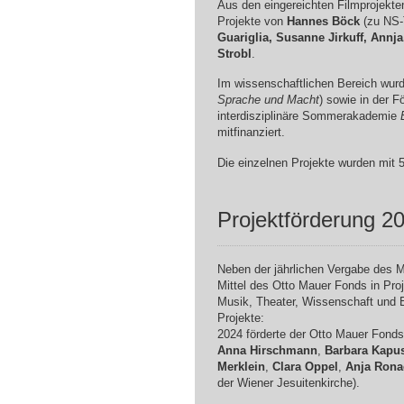
Aus den eingereichten Filmprojekten
Projekte von
Hannes Böck
(zu NS-
Guariglia, Susanne Jirkuff, Annj
Strobl
.
Im wissenschaftlichen Bereich wur
Sprache und Macht
) sowie in der 
interdisziplinäre Sommerakademie
mitfinanziert.
Die einzelnen Projekte wurden mit 50
Projektförderung 2
Neben der jährlichen Vergabe des Ms
Mittel des Otto Mauer Fonds in Pro
Musik, Theater, Wissenschaft und 
Projekte:
2024 förderte der Otto Mauer Fonds
Anna Hirschmann
,
Barbara Kapu
Merklein
,
Clara Oppel
,
Anja Rona
der Wiener Jesuitenkirche).