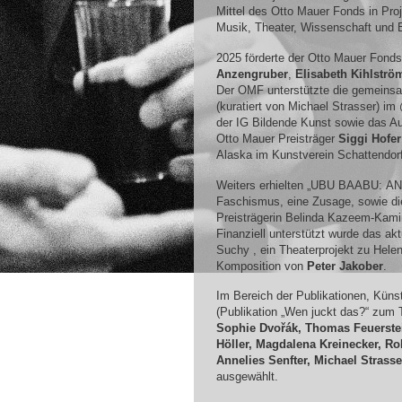
Mittel des Otto Mauer Fonds in Pro
Musik, Theater, Wissenschaft und 
2025 förderte der Otto Mauer Fonds
Anzengruber
,
Elisabeth Kihlströ
Der
OMF
unterstützte die gemeins
(kuratiert von Michael Strasser) im
der IG Bildende Kunst sowie das Au
Otto Mauer Preisträger
Siggi Hofer
Alaska im Kunstverein Schattendorf
Weiters erhielten „UBU
BAABU
:
AN
Faschismus, eine Zusage, sowie d
Preisträgerin Belinda Kazeem-Kami
Finanziell unterstützt wurde das ak
Suchy , ein Theaterprojekt zu Hele
Komposition von
Peter Jakober
.
Im Bereich der Publikationen, Kün
(Publikation „Wen juckt das?“ zum 
Sophie Dvořák, Thomas Feuerstei
Höller, Magdalena Kreinecker, Ro
Annelies Senfter, Michael Strasse
ausgewählt.