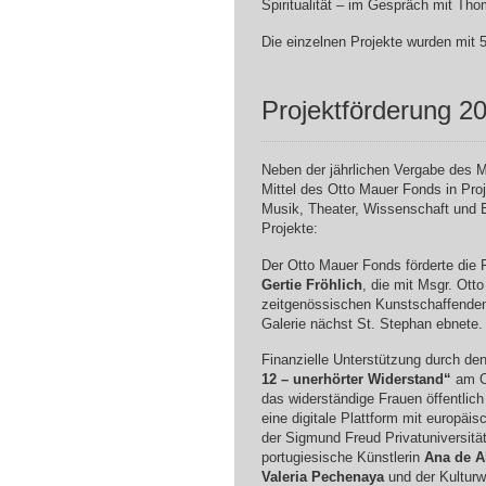
Spiritualität – im Gespräch mit Th
Die einzelnen Projekte wurden mit 50
Projektförderung 2
Neben der jährlichen Vergabe des Ms
Mittel des Otto Mauer Fonds in Pro
Musik, Theater, Wissenschaft und 
Projekte:
Der Otto Mauer Fonds förderte die F
Gertie Fröhlich
, die mit Msgr. Ott
zeitgenössischen Kunstschaffenden
Galerie nächst St. Stephan ebnete.
Finanzielle Unterstützung durch de
12 – unerhörter Widerstand“
am OK
das widerständige Frauen öffentlic
eine digitale Plattform mit europäis
der Sigmund Freud Privatuniversität 
portugiesische Künstlerin
Ana de A
Valeria Pechenaya
und der Kulturw