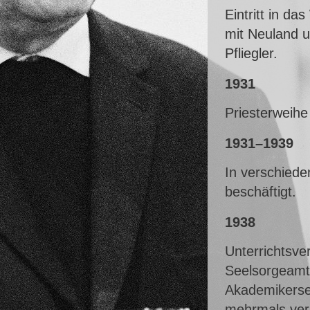
Eintritt in d
mit Neuland u
Pfliegler.
1931
Priesterweih
1931–1939
In verschiede
beschäftigt.
1938
Unterrichtsve
Seelsorgeamte
Akademikerse
mehrmals verh