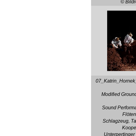
© Bild
07_Katrin_Horne
Modified Groun
Sound Performa
Flöten
Schlagzeug, Ta
Kooper
Unterpertinger