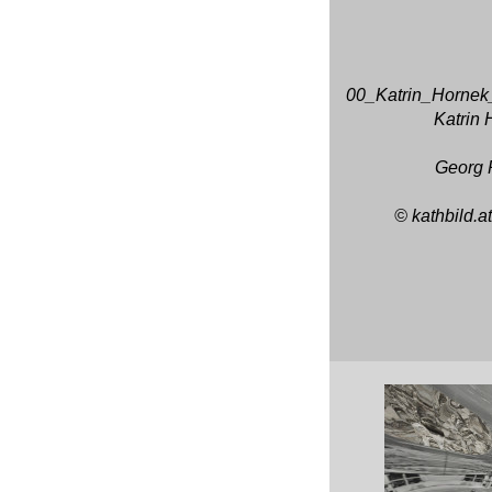
00_Katrin_Hornek
Katrin 
Georg 
© kathbild.a