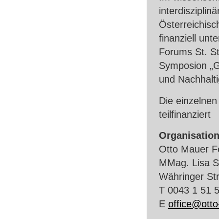
interdiszipl
Österreichis
finanziell un
Forums St. St
Symposion „Go
und Nachhalti
Die einzelnen
teilfinanziert
Organisatio
Otto Mauer F
MMag. Lisa S
Währinger St
T 0043 1 51 
E
office@otto