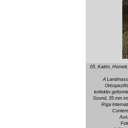
05_Katrin_Horne
A Landmass
Ortsspezifis
kollektiv geform
Sound, 35 min im
Riga Internat
Contemp
Auss
Fot