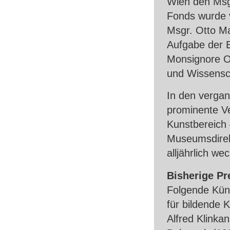
Wien den Msgr
Fonds wurde 
Msgr. Otto Ma
Aufgabe der E
Monsignore Ot
und Wissensch
In den verga
prominente V
Kunstbereich 
Museumsdirekt
alljährlich we
Bisherige Pr
Folgende Kün
für bildende K
Alfred Klinka