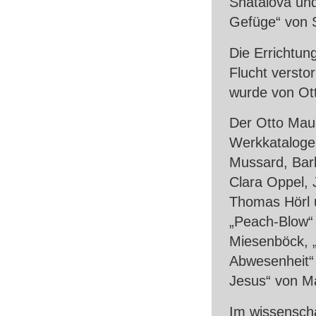
Shatalova un
Gefüge“ von 
Die Errichtun
Flucht versto
wurde von Ott
Der Otto Mau
Werkkataloge 
Mussard, Barb
Clara Oppel, 
Thomas Hörl 
„Peach-Blow“ 
Miesenböck, 
Abwesenheit“ 
Jesus“ von Ma
Im wissenscha