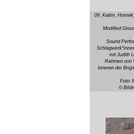
09_Katrin_Horne
Modified Grou
Sound Perfo
Schlagwerk*innen
mit Judith 
Rahmen von 
Inneren der Brigi
Foto: 
© Bild