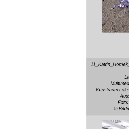
11_Katrin_Horne
La
Multimedi
Kunstraum Lakes
Auss
Foto
© Bild