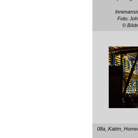
Innenansi
Foto: Jo
© Bild
08a_Katrin_Horn