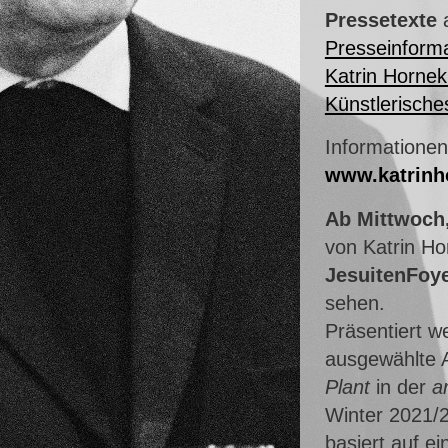
Pressetexte
a
Presseinforma
Katrin Hornek
Künstlerische
Informationen
www.katrinh
Ab Mittwoch,
von Katrin Ho
JesuitenFoy
sehen.
Präsentiert w
ausgewählte A
Plant
in der
a
Winter 2021/
basiert auf e