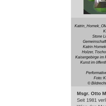
Katrin_Hornek_O
K
Stone L
Gemeinschaft
Katrin Horne
Holzer, Tischo
Kaisergebirge im
Kunst im öffen
Performative
Foto: K
© Bildrech
Msgr. Otto M
Seit 1981 ver