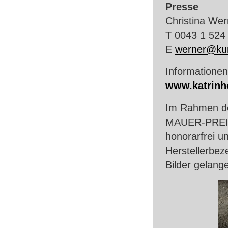
Presse
Christina Wer
T 0043 1 524
E
werner@kun
Informationen
www.katrinh
Im Rahmen de
MAUER
-
PRE
honorarfrei u
Herstellerbez
Bilder gelang