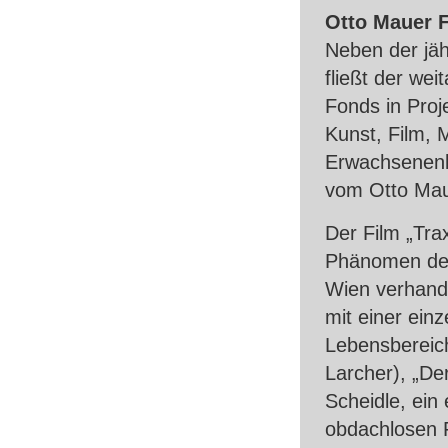
Otto Mauer 
Neben der jäh
fließt der wei
Fonds in Proj
Kunst, Film, 
Erwachsenenbi
vom Otto Mau
Der Film „Tra
Phänomen des
Wien verhande
mit einer einz
Lebensbereic
Larcher), „De
Scheidle, ein
obdachlosen F