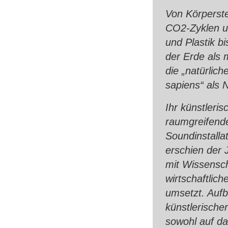
Von Körperst
CO2-Zyklen u
und Plastik b
der Erde als m
die „natürli
sapiens“ als 
Ihr künstleri
raumgreifende
Soundinstall
erschien der 
mit Wissensch
wirtschaftlich
umsetzt. Auf
künstlerisch
sowohl auf da