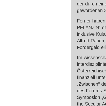
der durch ein
gewordenen Sc
Ferner haben
PFLANZ
’N“ d
inklusive Kult
Alfred Rauch,
Fördergeld er
Im wissenscha
interdiszipl
Österreichis
finanziell unt
„Zwischen“ d
des Forums St
Symposion „Ge
the Secular A