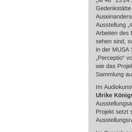
Gedenkstätte 
Auseinanderse
Ausstellung „
Arbeiten des 
sehen sind, s
in der
MUSA
S
„Perceptio“ v
wie das Proje
Sammlung aus
Im Audiokunst
Ulrike König
Ausstellungsa
Projekt setzt 
Ausstellungsr