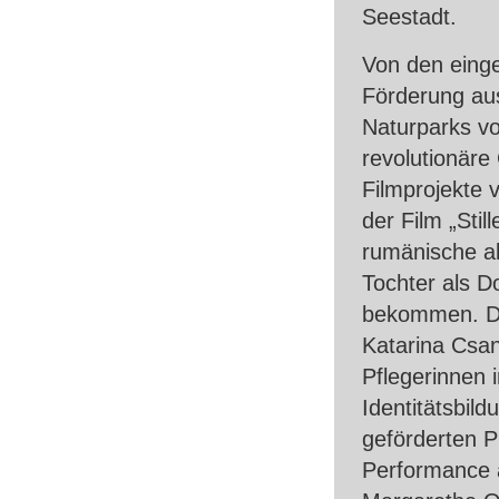
Seestadt.
Von den einge
Förderung aus
Naturparks vo
revolutionäre 
Filmprojekte 
der Film „Stil
rumänische all
Tochter als D
bekommen. Di
Katarina Csan
Pflegerinnen i
Identitätsbild
geförderten P
Performance a