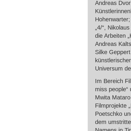
Andreas Dvor
Künstlerinnen
Hohenwarter; 
„4/“, Nikola
die Arbeiten 
Andreas Kalts
Silke Geppert
künstlerische
Universum des
Im Bereich Fi
miss people“
Mwita Mataro
Filmprojekte 
Poetschko und
dem umstritt
Namens in Tir