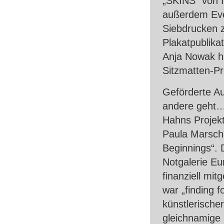
„SKINS“ von I
außerdem Eve
Siebdrucken z
Plakatpublika
Anja Nowak ha
Sitzmatten-Pro
Geförderte Au
andere geht…
Hahns Projekt
Paula Marsch
Beginnings“. D
Notgalerie E
finanziell mit
war „finding f
künstlerische
gleichnamige 