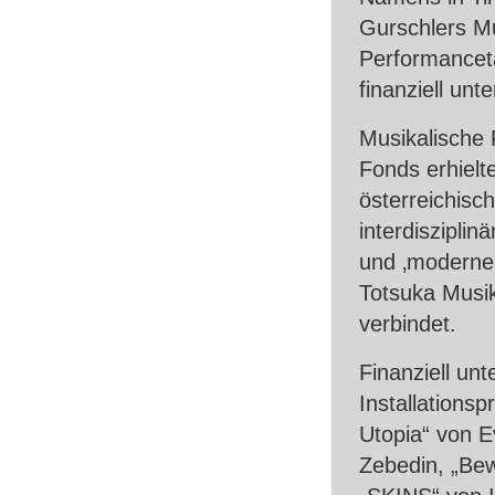
Gurschlers Mu
Performance
finanziell unte
Musikalische 
Fonds erhielt
österreichisc
interdisziplin
und ‚moderner
Totsuka Musik
verbindet.
Finanziell un
Installations
Utopia“ von E
Zebedin, „Bew