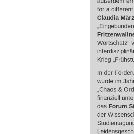
außerdem erh
for a differen
Claudia März
„Eingebunden
Fritzenwalln
Wortschatz“ 
interdiszipli
Krieg „Frühst
In der Förde
wurde im Jahr
„Chaos & Ord
finanziell unt
das
Forum St
der Wissensch
Studientagung
Leidensgesch