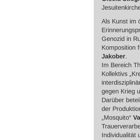
Jesuitenkirche
Als Kunst im 
Erinnerungsp
Genozid in Ru
Komposition f
Jakober
.
Im Bereich Th
Kollektivs „K
interdiszipli
gegen Krieg u
Darüber betei
der Produktio
„Mosquito“
Va
Trauerverarbei
Individualität