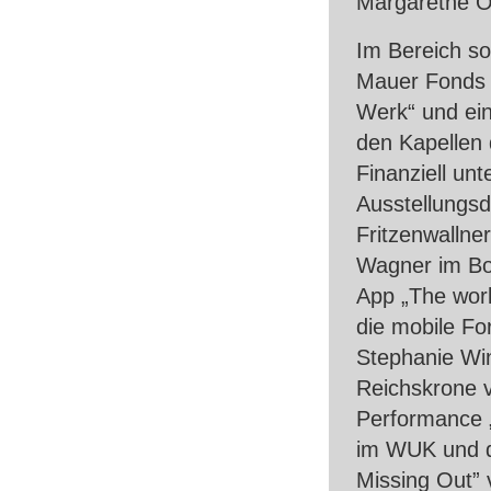
Margarethe Ott
Im Bereich soz
Mauer Fonds 
Werk“ und ein
den Kapellen 
Finanziell un
Ausstellungsd
Fritzenwallner
Wagner im Bot
App „The work
die mobile Fo
Stephanie Win
Reichskrone v
Performance „
im
WUK
und d
Missing Out” 