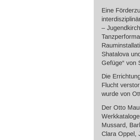
Eine Förderzu
interdisziplin
– Jugendkirch
Tanzperforma
Rauminstallati
Shatalova un
Gefüge“ von 
Die Errichtun
Flucht versto
wurde von Ott
Der Otto Mau
Werkkataloge 
Mussard, Barb
Clara Oppel, 