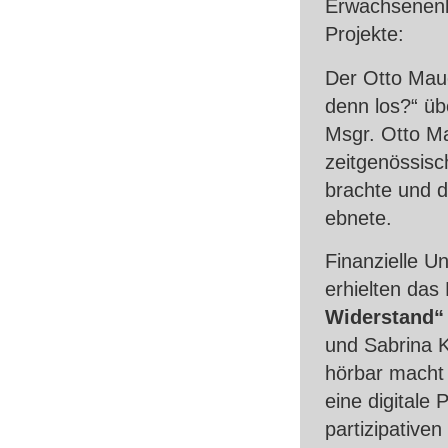
Erwachsenenbi
Projekte:
Der Otto Maue
denn los?“ üb
Msgr. Otto Ma
zeitgenössis
brachte und d
ebnete.
Finanzielle U
erhielten das
Widerstand“
und Sabrina K
hörbar macht
eine digitale 
partizipative