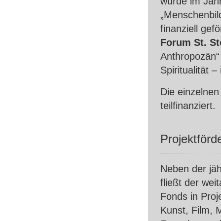
wurde im Jahr
„Menschenbil
finanziell ge
Forum St. S
Anthropozän“
Spiritualität
Die einzelnen
teilfinanziert.
Projektförd
Neben der jäh
fließt der wei
Fonds in Proj
Kunst, Film, 