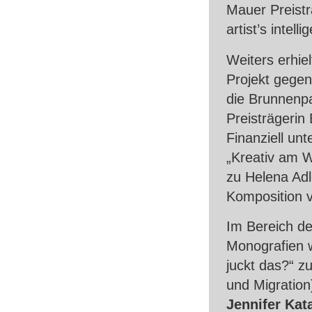
Mauer Preist
artist’s intel
Weiters erhi
Projekt gegen
die Brunnenp
Preisträgerin
Finanziell un
„Kreativ am W
zu Helena Adl
Komposition 
Im Bereich de
Monografien
juckt das?“ z
und Migration
Jennifer Kat