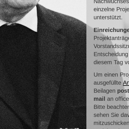
Nachwuchses u
einzelne Proj
unterstützt.
Einreichunge
Projektanträg
Vorstandssit
Entscheidung
diesem Tag vo
Um einen Proj
ausgefüllte
An
Beilagen
post
mail
an offic
Bitte beachte
sehen Sie da
mitzuschicken