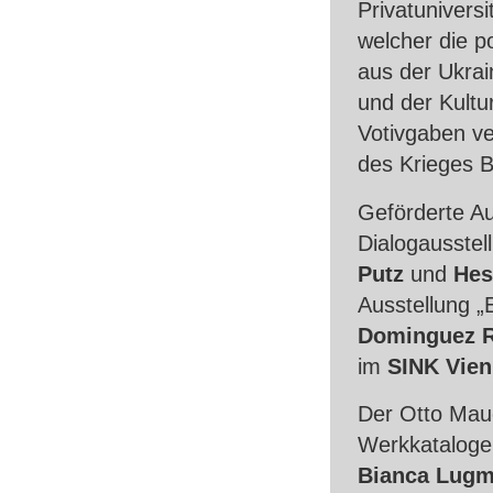
Privatuniversi
welcher die p
aus der Ukra
und der Kultu
Votivgaben v
des Krieges 
Geförderte Au
Dialogausste
Putz
und
Hes
Ausstellung 
Dominguez R
im
SINK
Vien
Der Otto Maue
Werkkatalog
Bianca Lugm