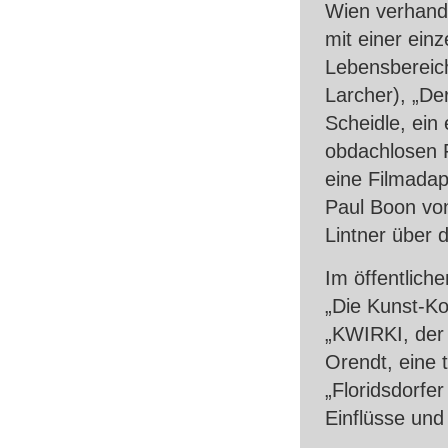
Wien verhande
mit einer einz
Lebensbereic
Larcher), „De
Scheidle, ein
obdachlosen F
eine Filmada
Paul Boon von
Lintner über 
Im öffentlich
„Die Kunst-Ko
„KWIRKI, der 
Orendt, eine 
„Floridsdorfer
Einflüsse und