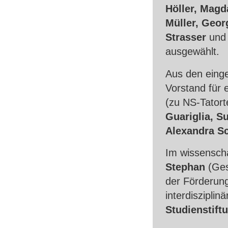
Höller, Magd
Müller, Geor
Strasser
un
ausgewählt.
Aus den einge
Vorstand für 
(zu NS-Tatort
Guariglia, S
Alexandra Sc
Im wissensch
Stephan
(Ge
der Förderun
interdiszipl
Studienstift