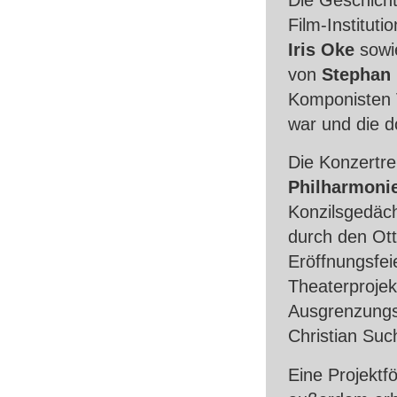
Film-Institut
Iris Oke
sowi
von
Stephan
Komponisten V
war und die d
Die Konzertre
Philharmoni
Konzilsgedäch
durch den Ott
Eröffnungsfei
Theaterproje
Ausgrenzungs
Christian Suc
Eine Projektf