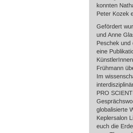
konnten Nath
Peter Kozek e
Gefördert wu
und Anne Glas
Peschek und 
eine Publikat
KünstlerInnen
Frühmann über
Im wissenscha
interdiszipli
PRO
SCIENT
Gesprächswoc
globalisierte
Keplersalon L
euch die Erde