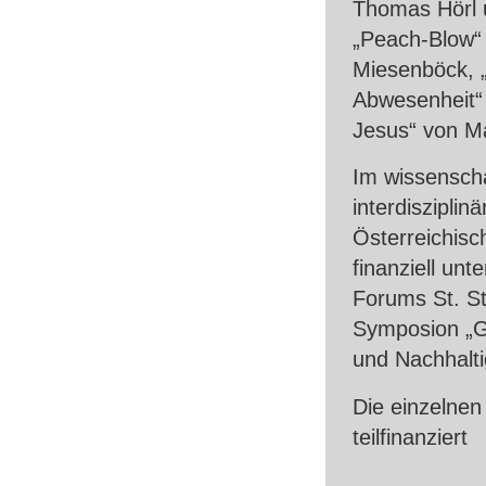
Thomas Hörl 
„Peach-Blow“ 
Miesenböck, 
Abwesenheit“ 
Jesus“ von Ma
Im wissenscha
interdiszipl
Österreichis
finanziell un
Forums St. St
Symposion „Go
und Nachhalti
Die einzelnen
teilfinanziert