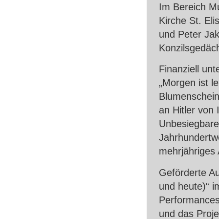
Im Bereich Mu
Kirche St. El
und Peter Jak
Konzilsgedäch
Finanziell un
„Morgen ist l
Blumenschein
an Hitler von
Unbesiegbare
Jahrhundertwe
mehrjähriges 
Geförderte A
und heute)“ i
Performances 
und das Proje