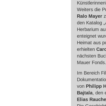
Künstlerinne
Weiters die P
Ralo Mayer
z
den Katalog „
Herbarium aus
enteignet wur
Heimat aus po
erhielten
Caro
nächsten Buch
Mauer Fonds
Im Bereich Fi
Dokumentation
von
Philipp 
Bajtala
, den 
Elias Rauch
Die Geschich