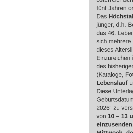
fünf Jahren o
Das
Höchstal
jünger, d.h.
das 46. Leben
sich mehrere 
dieses Altersli
Einzureichen 
des bisherige
(Kataloge, Fot
Lebenslauf
u
Diese Unterl
Geburtsdatum 
2026“ zu ver
von
10 – 13 
einzusenden
Mittwoch, de