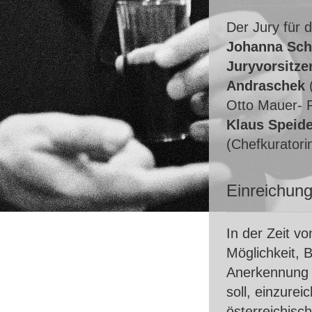
Der Jury für 
Johanna Sc
Juryvorsitze
Andraschek
(
Otto Mauer- P
Klaus Speide
(Chefkuratori
Einreichun
In der Zeit v
Möglichkeit, 
Anerkennung 
soll, einzure
österreichisc