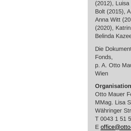
(2012), Luisa
Bolt (2015), 
Anna Witt (20
(2020), Katri
Belinda Kaze
Die Dokumenta
Fonds,
p. A. Otto Ma
Wien
Organisatio
Otto Mauer F
MMag. Lisa S
Währinger St
T 0043 1 51 
E
office@otto