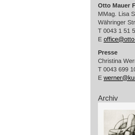
Otto Mauer 
MMag. Lisa S
Währinger St
T 0043 1 51 
E
office@otto
Presse
Christina Wer
T 0043 699 1
E
werner@kun
Archiv