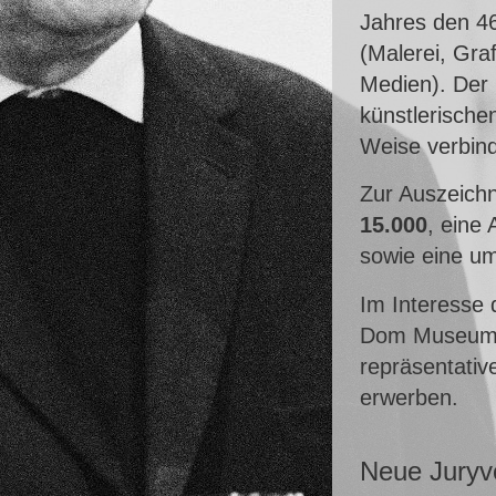
Jahres den 46
(Malerei, Graf
Medien). Der 
künstlerische
Weise verbind
Zur Auszeich
15.000
, eine
sowie eine um
Im Interesse
Dom Museum W
repräsentative
erwerben.
Neue Juryv