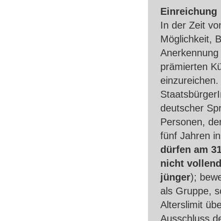
Einreichung
In der Zeit v
Möglichkeit, 
Anerkennung 
prämierten Kün
einzureichen.
StaatsbürgerI
deutscher Spr
Personen, der
fünf Jahren i
dürfen am 31
nicht vollen
jünger
); bew
als Gruppe, s
Alterslimit ü
Ausschluss d