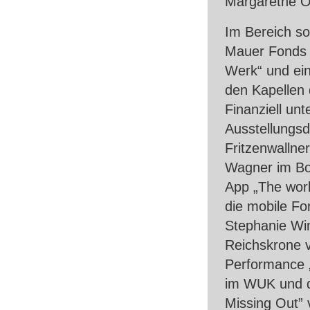
Margarethe Ott
Im Bereich soz
Mauer Fonds 
Werk“ und ein
den Kapellen 
Finanziell un
Ausstellungsd
Fritzenwallner
Wagner im Bot
App „The work
die mobile Fo
Stephanie Win
Reichskrone v
Performance „
im
WUK
und d
Missing Out” 