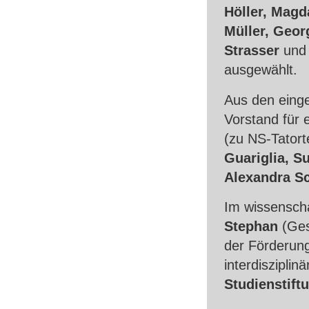
Höller, Magd
Müller, Geor
Strasser
un
ausgewählt.
Aus den einge
Vorstand für 
(zu NS-Tatort
Guariglia, S
Alexandra Sc
Im wissensch
Stephan
(Ge
der Förderun
interdiszipl
Studienstift