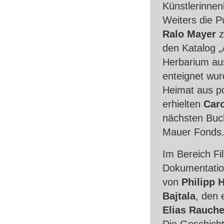
Künstlerinne
Weiters die P
Ralo Mayer
z
den Katalog „
Herbarium aus
enteignet wur
Heimat aus po
erhielten
Caro
nächsten Buch
Mauer Fonds
Im Bereich Fi
Dokumentation
von
Philipp 
Bajtala
, den 
Elias Rauch
Die Geschich