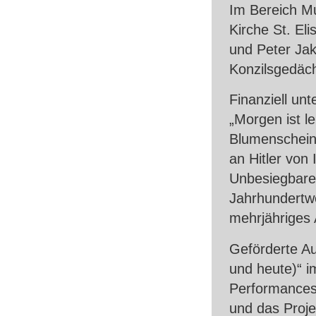
Im Bereich Mu
Kirche St. El
und Peter Jak
Konzilsgedäch
Finanziell un
„Morgen ist l
Blumenschein
an Hitler von
Unbesiegbare
Jahrhundertwe
mehrjähriges 
Geförderte A
und heute)“ i
Performances 
und das Proje