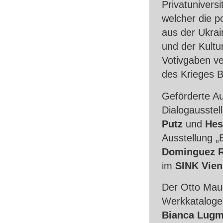
Privatuniversi
welcher die p
aus der Ukra
und der Kultu
Votivgaben v
des Krieges 
Geförderte Au
Dialogausste
Putz
und
Hes
Ausstellung 
Dominguez R
im
SINK
Vien
Der Otto Maue
Werkkatalog
Bianca Lugm