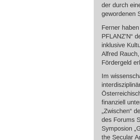
der durch ein
gewordenen Sc
Ferner haben
PFLANZ
’N“ d
inklusive Kult
Alfred Rauch,
Fördergeld er
Im wissenscha
interdiszipl
Österreichis
finanziell unt
„Zwischen“ d
des Forums St
Symposion „Ge
the Secular A