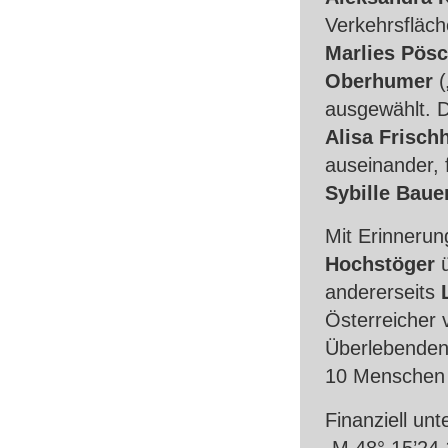
Verkehrsfläch
Marlies Pösc
Oberhumer
(
ausgewählt. D
Alisa Frisch
auseinander, 
Sybille Baue
Mit Erinnerun
Hochstöger
ü
andererseits
Österreicher 
Überlebenden 
10 Menschen 
Finanziell un
„M 48° 15’24.