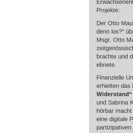
Erwachsenenbi
Projekte:
Der Otto Maue
denn los?“ üb
Msgr. Otto Ma
zeitgenössis
brachte und d
ebnete.
Finanzielle U
erhielten das
Widerstand“
und Sabrina K
hörbar macht
eine digitale 
partizipative