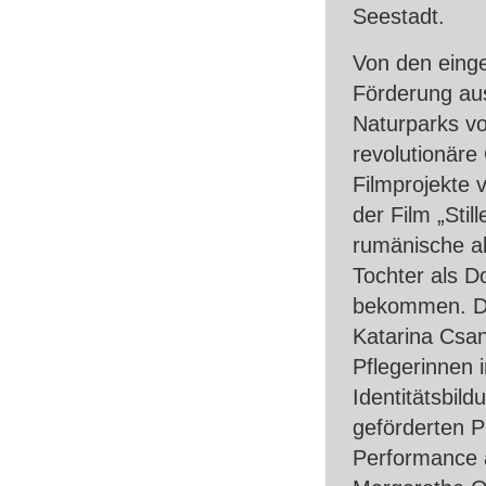
Seestadt.
Von den einge
Förderung aus
Naturparks vo
revolutionäre 
Filmprojekte 
der Film „Stil
rumänische all
Tochter als D
bekommen. Di
Katarina Csan
Pflegerinnen i
Identitätsbild
geförderten P
Performance a