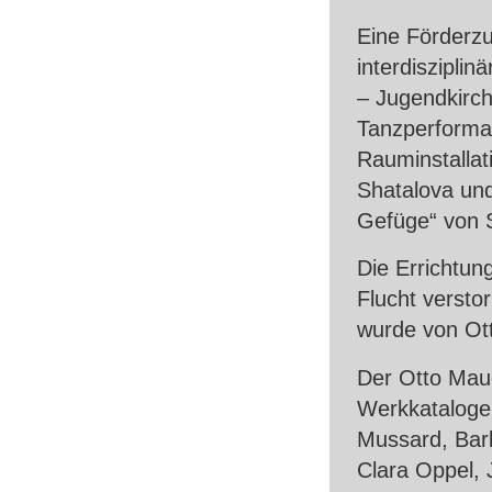
Eine Förderzu
interdisziplin
– Jugendkirch
Tanzperforma
Rauminstallati
Shatalova un
Gefüge“ von 
Die Errichtun
Flucht versto
wurde von Ott
Der Otto Mau
Werkkataloge 
Mussard, Barb
Clara Oppel, 