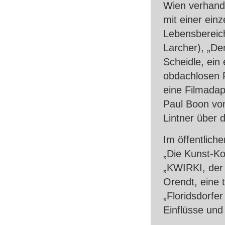
Wien verhande
mit einer einz
Lebensbereic
Larcher), „De
Scheidle, ein
obdachlosen F
eine Filmada
Paul Boon von
Lintner über 
Im öffentlich
„Die Kunst-Ko
„KWIRKI, der 
Orendt, eine 
„Floridsdorfer
Einflüsse und