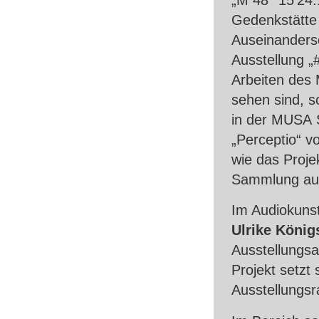
Gedenkstätte 
Auseinanderse
Ausstellung „
Arbeiten des 
sehen sind, s
in der
MUSA
S
„Perceptio“ v
wie das Proje
Sammlung aus
Im Audiokunst
Ulrike König
Ausstellungsa
Projekt setzt 
Ausstellungsr