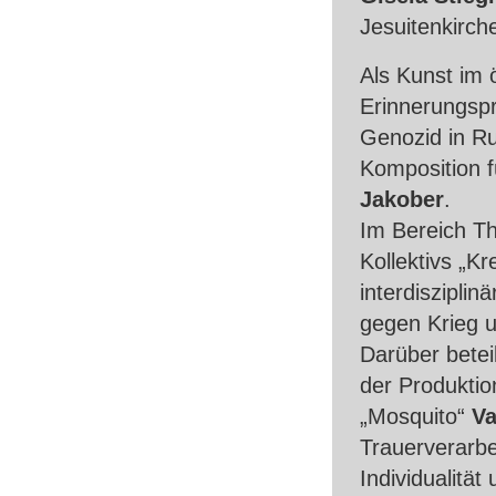
Jesuitenkirche
Als Kunst im 
Erinnerungsp
Genozid in Ru
Komposition f
Jakober
.
Im Bereich Th
Kollektivs „K
interdiszipli
gegen Krieg u
Darüber betei
der Produktio
„Mosquito“
Va
Trauerverarbei
Individualität