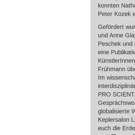
konnten Nath
Peter Kozek e
Gefördert wu
und Anne Glas
Peschek und 
eine Publikat
KünstlerInnen
Frühmann über
Im wissenscha
interdiszipli
PRO
SCIENT
Gesprächswoc
globalisierte
Keplersalon L
euch die Erde