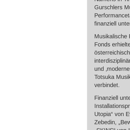
Gurschlers Mu
Performance
finanziell unte
Musikalische 
Fonds erhielt
österreichisc
interdisziplin
und ‚moderner
Totsuka Musik
verbindet.
Finanziell un
Installations
Utopia“ von E
Zebedin, „Bew