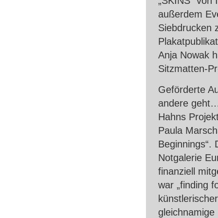
„SKINS“ von I
außerdem Eve
Siebdrucken z
Plakatpublika
Anja Nowak ha
Sitzmatten-Pro
Geförderte Au
andere geht…
Hahns Projekt
Paula Marsch
Beginnings“. D
Notgalerie E
finanziell mit
war „finding f
künstlerische
gleichnamige 