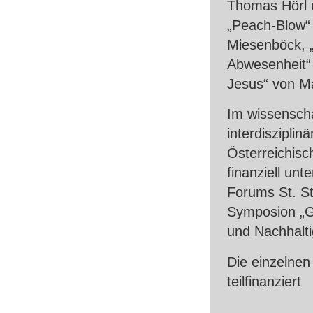
Thomas Hörl 
„Peach-Blow“ 
Miesenböck, 
Abwesenheit“ 
Jesus“ von Ma
Im wissenscha
interdiszipl
Österreichis
finanziell un
Forums St. St
Symposion „Go
und Nachhalti
Die einzelnen
teilfinanziert