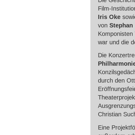
Film-Institut
Iris Oke
sowi
von
Stephan
Komponisten V
war und die d
Die Konzertre
Philharmoni
Konzilsgedäch
durch den Ott
Eröffnungsfei
Theaterproje
Ausgrenzungs
Christian Suc
Eine Projektf