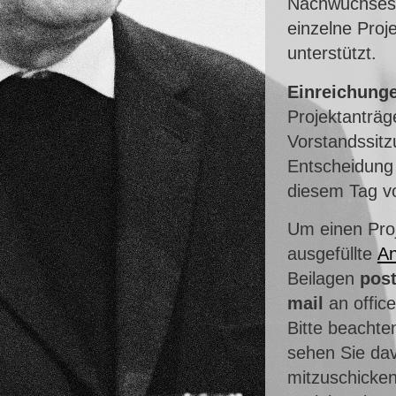
Nachwuchses u
einzelne Proj
unterstützt.
Einreichunge
Projektanträg
Vorstandssit
Entscheidung
diesem Tag vo
Um einen Proj
ausgefüllte
An
Beilagen
post
mail
an offic
Bitte beachte
sehen Sie da
mitzuschicken