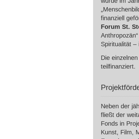
wurde im Jahr
„Menschenbil
finanziell ge
Forum St. S
Anthropozän“
Spiritualität
Die einzelnen
teilfinanziert.
Projektförd
Neben der jäh
fließt der wei
Fonds in Proj
Kunst, Film, 