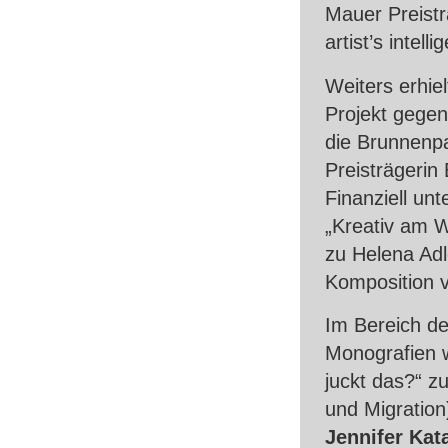
Mauer Preist
artist’s intel
Weiters erhi
Projekt gegen
die Brunnenp
Preisträgerin
Finanziell un
„Kreativ am W
zu Helena Adl
Komposition 
Im Bereich de
Monografien
juckt das?“ z
und Migration
Jennifer Kat