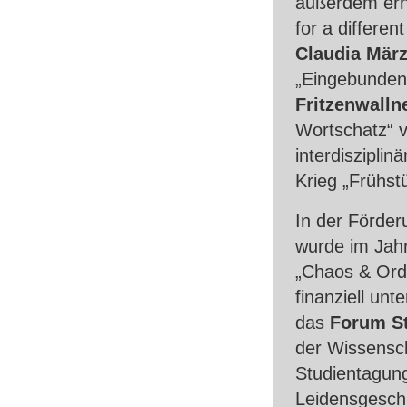
außerdem erh
for a differen
Claudia März
„Eingebunden
Fritzenwalln
Wortschatz“ 
interdiszipli
Krieg „Frühst
In der Förde
wurde im Jahr
„Chaos & Ord
finanziell unt
das
Forum St
der Wissensch
Studientagung
Leidensgesch