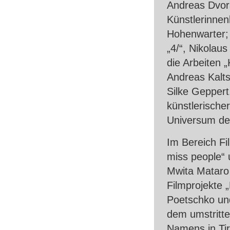
Andreas Dvor
Künstlerinnen
Hohenwarter; 
„4/“, Nikola
die Arbeiten 
Andreas Kalts
Silke Geppert
künstlerische
Universum des
Im Bereich Fi
miss people“
Mwita Mataro
Filmprojekte 
Poetschko und
dem umstritt
Namens in Tir